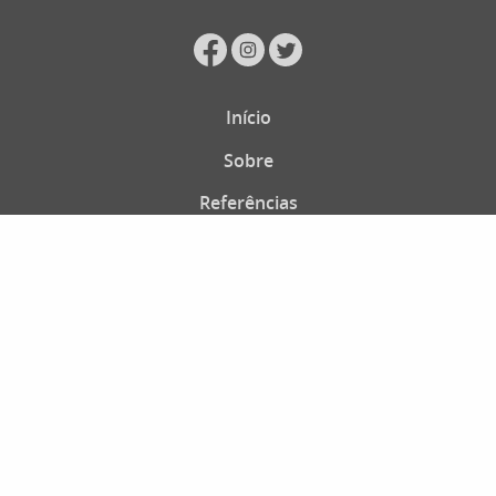
Início
Sobre
Referências
Conta
Blog
Loja
Perguntas Frequentes
Política de privacidade
Termos e Condições